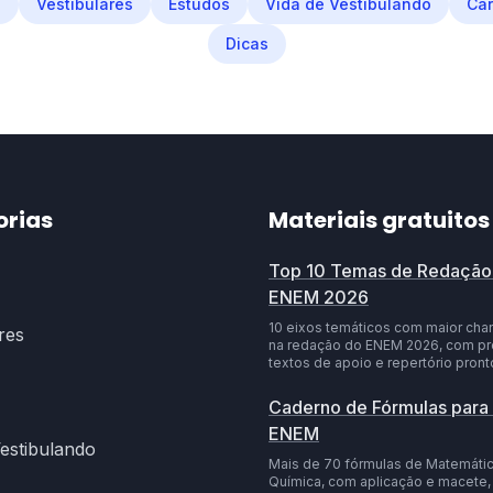
M
Vestibulares
Estudos
Vida de Vestibulando
Car
Dicas
orias
Materiais gratuitos
Top 10 Temas de Redação
ENEM 2026
10 eixos temáticos com maior chan
res
na redação do ENEM 2026, com pr
textos de apoio e repertório pront
Caderno de Fórmulas para
ENEM
Vestibulando
Mais de 70 fórmulas de Matemática
Química, com aplicação e macete