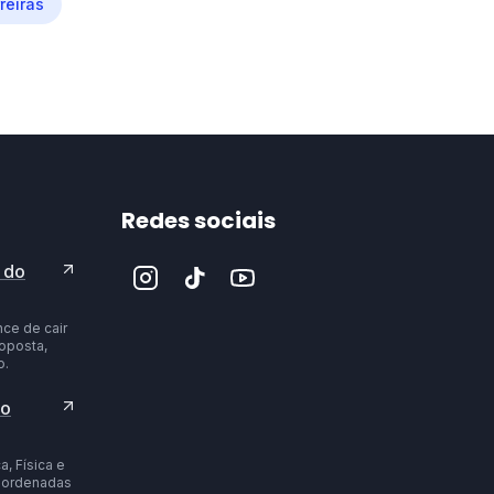
reiras
Redes sociais
 do
ce de cair
oposta,
o.
 o
, Física e
, ordenadas