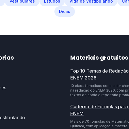
M
Vestibulares
Estudos
Vida de Vestibulando
Car
Dicas
orias
Materiais gratuitos
Top 10 Temas de Redação
ENEM 2026
10 eixos temáticos com maior chan
res
na redação do ENEM 2026, com pr
textos de apoio e repertório pront
Caderno de Fórmulas para
ENEM
Vestibulando
Mais de 70 fórmulas de Matemática
Química, com aplicação e macete