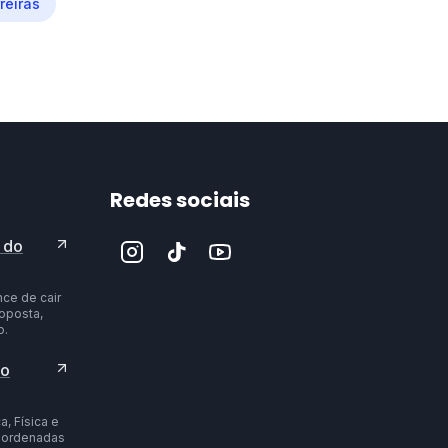
reiras
Redes sociais
 do
ce de cair
oposta,
o.
 o
, Física e
, ordenadas